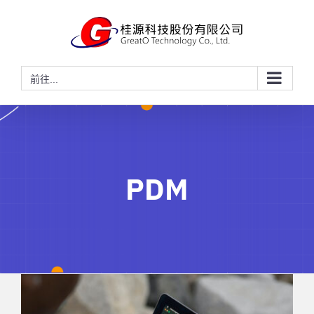
略
過
內
容
前往...
PDM