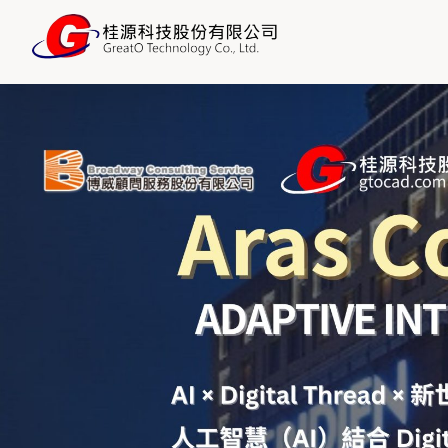
略
過
內
容