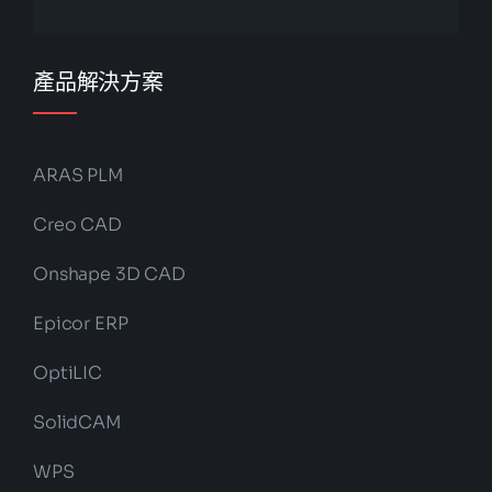
產品解決方案
ARAS PLM
Creo CAD
Onshape 3D CAD
Epicor ERP
OptiLIC
SolidCAM
WPS