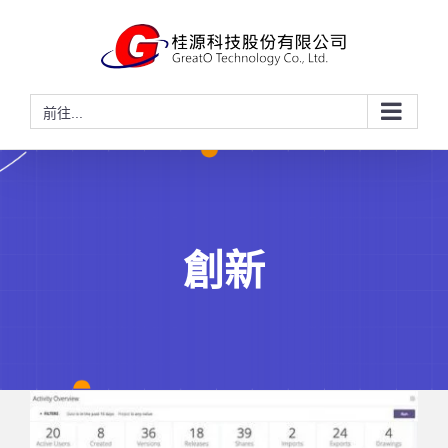
略
過
內
容
前往...
創新