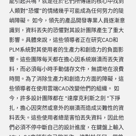
能引起共鳴，就是在於它們所傳達的核心中找到
人類對“恐懼”的情緒幾乎可能成為任何努力的陡
峭障礙。 如今，領先的產品開發專業人員逐漸意
識到，資料丟失的恐懼對其設計團隊產生了重大
影響。具體來說，這些領導者正在研究CAD和
PLM系統對其使用者的生產力和創造力的負面影
響。這些團隊每天都在擔心因系統崩潰而丟失資
料，而必須每小時手動儲存文件，無謂地在浪費
時間。為了消除生產力和創造力方面的障礙，這
些領導者在使用雲端CAD改變他們的組織。 如
今，許多設計團隊都在 "達摩克利斯之劍 "下掙
扎，擔心因突然或意外的崩潰而造成災難性的資
料丟失。這些使用者總是害怕丟失資料，因此他
們必須不停中斷自己的設計進度，在鍵盤上輸入