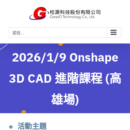
略
過
內
容
前往...
2026/1/9 Onshape
3D CAD 進階課程 (高
雄場)
◈ 活動主題