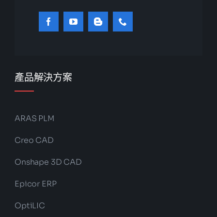
產品解決方案
ARAS PLM
Creo CAD
Onshape 3D CAD
Epicor ERP
OptiLIC