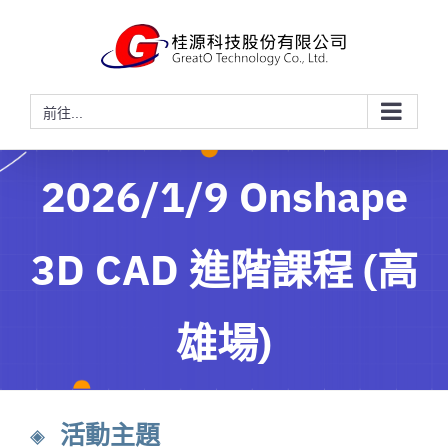
略
過
內
容
前往...
2026/1/9 Onshape
3D CAD 進階課程 (高
雄場)
◈ 活動主題