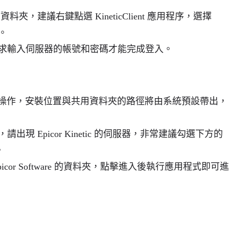
er 資料夾，建議右鍵點選 KineticClient 應用程序，選擇
。
求輸入伺服器的帳號和密碼才能完成登入。
」操作，安裝位置與共用資料夾的路徑將由系統預設帶出，
 Epicor Kinetic 的伺服器，非常建議勾選下方的
。
or Software 的資料夾，點擊進入後執行應用程式即可進