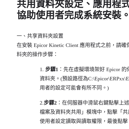
共用資料夾設定、應用程式
協助使用者完成系統安裝
一、共享資料夾設置
在安裝 Epicor Kinetic Client 應用
料夾的操作步驟：
1.
步驟1
：先在虛擬環境架好 Epicor 的
資料夾。(預設路徑為C:\Epicor\ERPxx\ER
用者的設定可能會有所不同。)
2.
步驟2
：在伺服器中滑鼠右鍵點擊上
檔案及資料夾共用」模塊中，點擊「共用(S
使用者設定讀取與讀取權限，最後點擊「