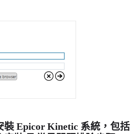
picor Kinetic 系統，包括