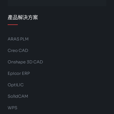
產品解決方案
ARAS PLM
Creo CAD
Onshape 3D CAD
Epicor ERP
OptiLIC
SolidCAM
WPS