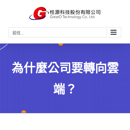
略
過
內
容
前往...
為什麼公司要轉向雲
端？