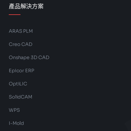
產品解決方案
ARAS PLM
Creo CAD
Onshape 3D CAD
Epicor ERP
OptiLIC
SolidCAM
WPS
I-Mold