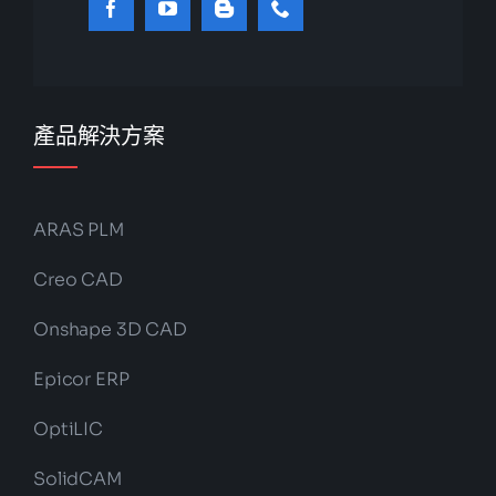
產品解決方案
ARAS PLM
Creo CAD
Onshape 3D CAD
Epicor ERP
OptiLIC
SolidCAM