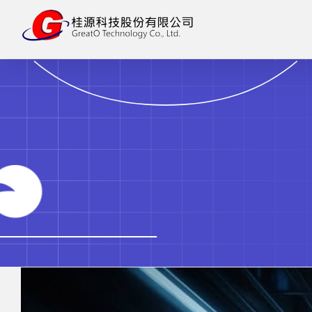
略
過
內
容