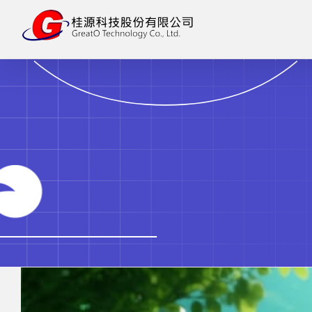
略
過
內
容