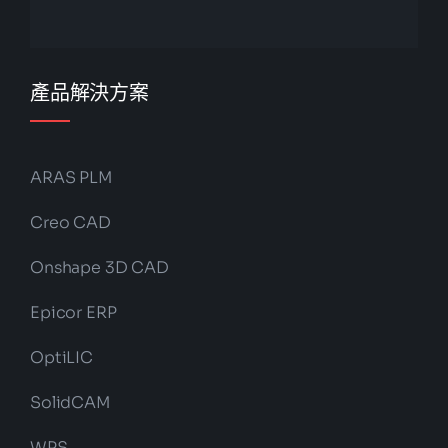
產品解決方案
ARAS PLM
Creo CAD
Onshape 3D CAD
Epicor ERP
OptiLIC
SolidCAM
WPS