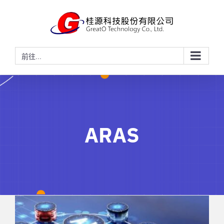
略
過
內
容
前往...
ARAS