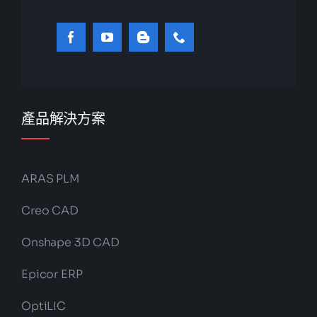
產品解決方案
ARAS PLM
Creo CAD
Onshape 3D CAD
Epicor ERP
OptiLIC