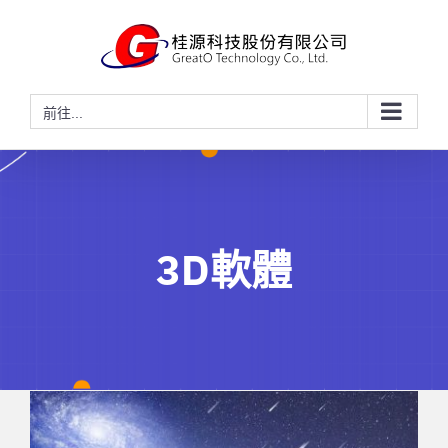
略
過
內
容
前往...
3D軟體