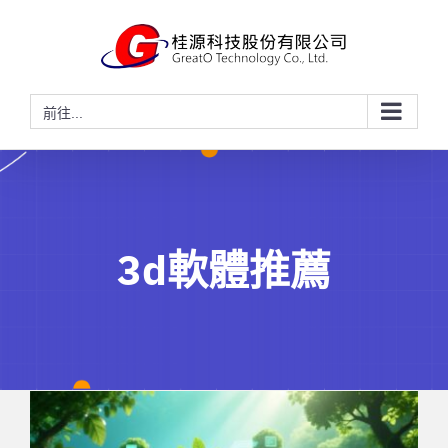
略
過
內
容
前往...
3d軟體推薦