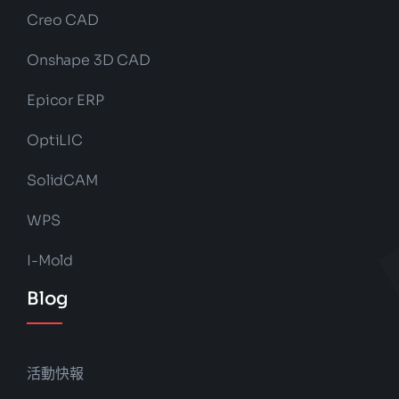
Creo CAD
Onshape 3D CAD
Epicor ERP
OptiLIC
SolidCAM
WPS
I-Mold
Blog
活動快報