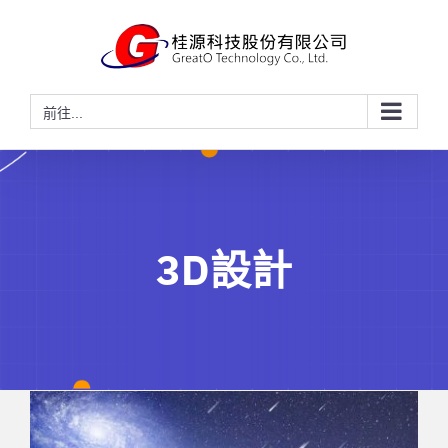
略
過
內
容
前往...
3D設計