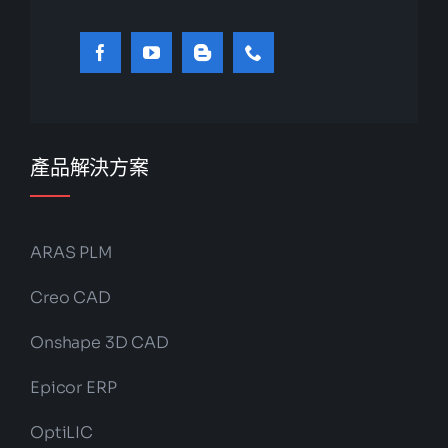
產品解決方案
ARAS PLM
Creo CAD
Onshape 3D CAD
Epicor ERP
OptiLIC