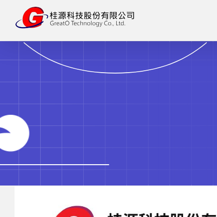
略
過
內
容