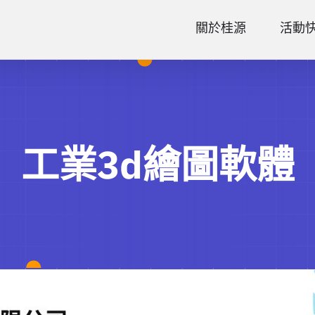
關於桂源
活動
工業3d繪圖軟體