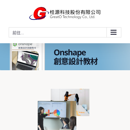
略
過
內
容
前往...
G