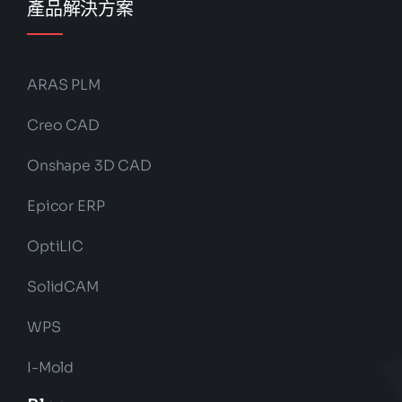
產品解決方案
ARAS PLM
Creo CAD
Onshape 3D CAD
Epicor ERP
OptiLIC
SolidCAM
WPS
I-Mold