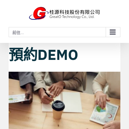
略
過
內
容
前往...
預約DEMO