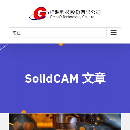
略
過
內
容
前往...
SolidCAM 文章