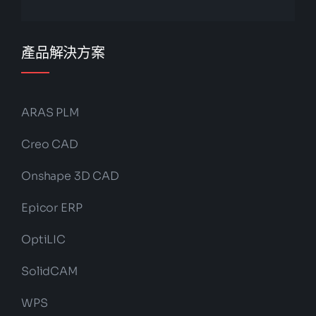
產品解決方案
ARAS PLM
Creo CAD
Onshape 3D CAD
Epicor ERP
OptiLIC
SolidCAM
WPS