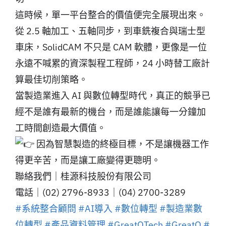
這時候，單一平台整合的價值便完全展現出來。
從 2.5 軸加工、五軸同步，到車銑複合與瑞士型
車床，SolidCAM 不只是 CAM 軟體，更像是一位
永遠不喊累的資深製程工程師，24 小時替工廠計
算最佳切削策略。
當製造業進入 AI 與數位轉型時代，真正的競爭已
經不是誰有最新的機台，而是誰能讓每一分鐘加
工時間創造最大價值。
因為智慧製造的終極目標，不是讓機器工作
得更辛苦，而是讓工廠變得更聰明。
聯絡我們｜桂源科技股份有限公司
電話｜(02) 2796-8933｜(04) 2700-3289
#系統整合顧問
#AI導入
#數位轉型
#製造業數
位轉型
#產品資料管理
#GreatOTech
#GreatO
#