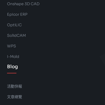
Onshape 3D CAD
Epicor ERP
OptiLIC
SolidCAM
WPS
I-Mold
Blog
活動快報
文章總覽