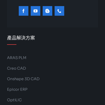
產品解決方案
ARAS PLM
Creo CAD
Onshape 3D CAD
Epicor ERP
OptiLIC