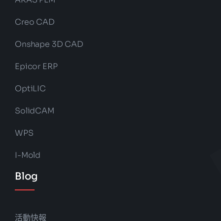
Creo CAD
Onshape 3D CAD
Epicor ERP
OptiLIC
SolidCAM
WPS
I-Mold
Blog
活動快報