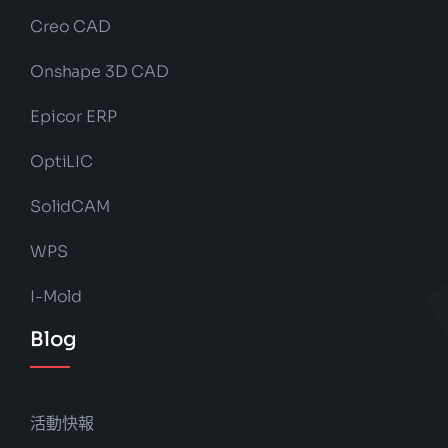
Creo CAD
Onshape 3D CAD
Epicor ERP
OptiLIC
SolidCAM
WPS
I-Mold
Blog
活動快報