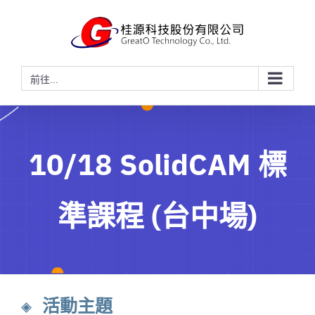
略
過
內
容
前往...
10/18 SolidCAM 標
準課程 (台中場)
◈ 活動主題