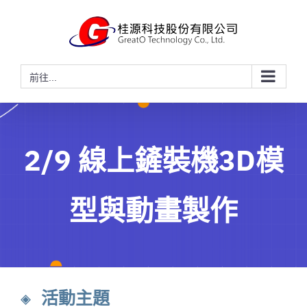
略
過
內
容
前往...
2/9 線上鏟裝機3D模
型與動畫製作
◈ 活動主題