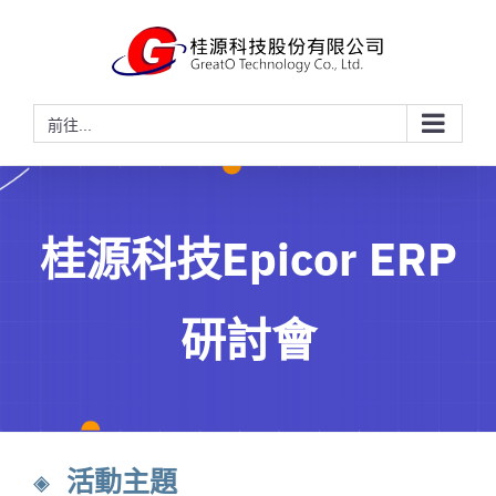
略
過
內
容
前往...
桂源科技Epicor ERP
研討會
◈ 活動主題