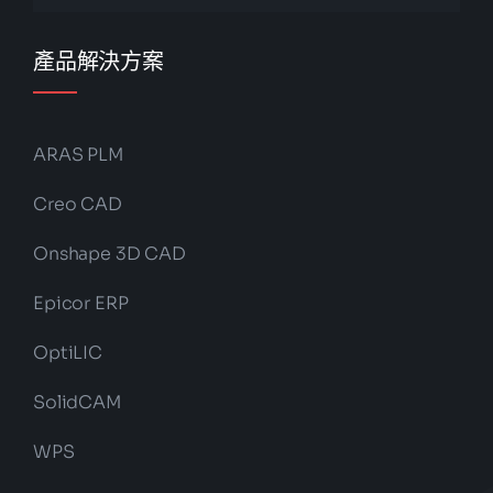
產品解決方案
ARAS PLM
Creo CAD
Onshape 3D CAD
Epicor ERP
OptiLIC
SolidCAM
WPS