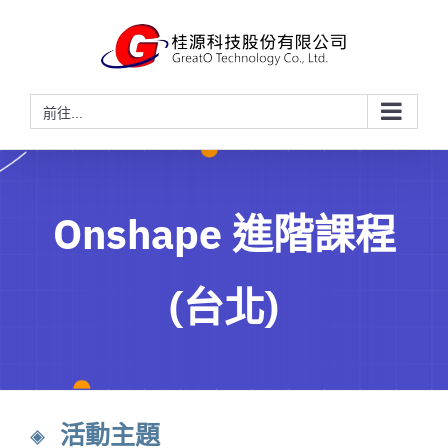
略
過
內
容
前往...
Onshape 進階課程
(台北)
◈ 活動主題