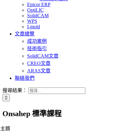
Epicor ERP
OptiLIC
SolidCAM
WPS
I-mold
文章總覽
成功案例
技術指引
SolidCAM文章
CREO文章
ARAS文章
聯絡我們
搜尋結果：
Onsahep 標準課程
動主題